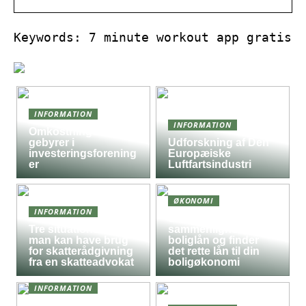
Keywords: 7 minute workout app gratis
INFORMATION
INFORMATION
Omkostninger og
gebyrer i
Udforskning af Den
investeringsforening
Europæiske
er
Luftfartsindustri
ØKONOMI
INFORMATION
Sådan
Tre situationer hvor
sammenligner du
man kan have brug
boliglån og finder
for skatterådgivning
det rette lån til din
fra en skatteadvokat
boligøkonomi
INFORMATION
Derfor kan det være