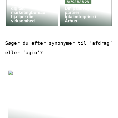
INFORMATION
en god idé, at et
digitalt
Din pålidelige
marketingbureau
partner i
hjælper din
totalentreprise i
virksomhed
Århus
Søger du efter synonymer til ‘afdrag’
eller ‘agio’?