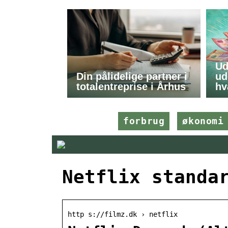
Ud
Din pålidelige partner i
ud
totalentreprise i Århus
hv
forbrug
økonomi
Netflix standa
http s://filmz.dk › netflix