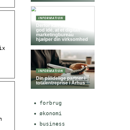
INFORMATION
Derfor kan det være en
god idé, at et digitalt
marketingbureau
hjælper din virksomhed
ix
INFORMATION
Din pålidelige partner i
totalentreprise i Århus
forbrug
økonomi
n
business