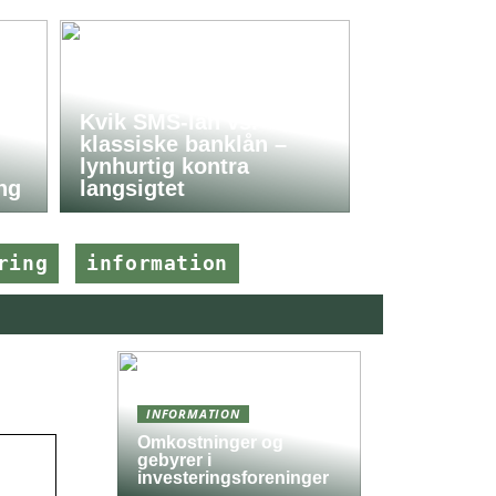
Kvik SMS-lån vs.
klassiske banklån –
lynhurtig kontra
ng
langsigtet
ring
information
INFORMATION
Omkostninger og
gebyrer i
investeringsforeninger