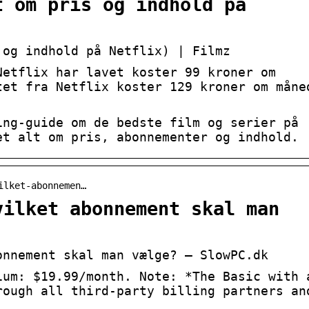
t om pris og indhold på
 og indhold på Netflix) | Filmz
Netflix har lavet koster 99 kroner om
tet fra Netflix koster 129 kroner om måne
ing-guide om de bedste film og serier på
et alt om pris, abonnementer og indhold.
ilket-abonnemen…
vilket abonnement skal man
onnement skal man vælge? – SlowPC.dk
ium: $19.99/month. Note: *The Basic with 
rough all third-party billing partners an