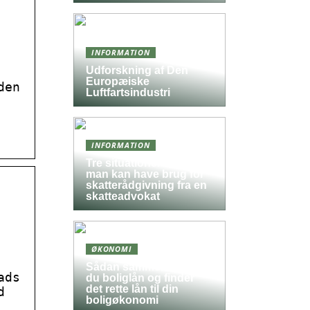
INFORMATION
Udforskning af Den
Europæiske
den
Luftfartsindustri
INFORMATION
Tre situationer hvor
man kan have brug for
skatterådgivning fra en
skatteadvokat
ØKONOMI
Sådan sammenligner
ads
du boliglån og finder
det rette lån til din
d
boligøkonomi