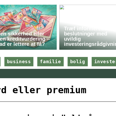
Træf informerede
en sikkerhed eller
beslutninger med
en kreditvurdering –
uvildig
ad er lettere at få?
investeringsrådgivni
business
familie
bolig
investe
rd eller premium