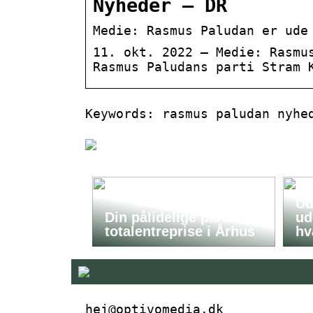
Nyheder – DR
Medie: Rasmus Paludan er ude
11. okt. 2022 — Medie: Rasmu
Rasmus Paludans parti Stram 
Keywords: rasmus paludan nyhe
Ud
Din pålidelige partner i
ud
totalentreprise i Århus
hv
hej@optivomedia.dk