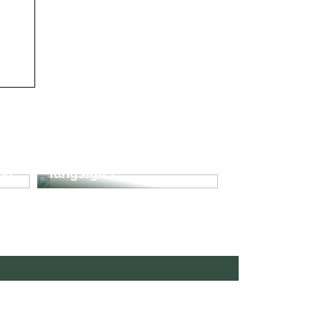
Kvik SMS-lån vs.
klassiske banklån –
lynhurtig kontra
ng
langsigtet