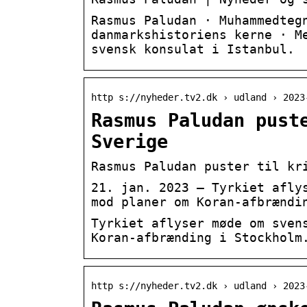
Rasmus Paludan · Muhammedteg
danmarkshistoriens kerne · M
svensk konsulat i Istanbul.
http s://nyheder.tv2.dk › udland › 2023
Rasmus Paludan pust
Sverige
Rasmus Paludan puster til kr
21. jan. 2023 — Tyrkiet afly
mod planer om Koran-afbrændi
Tyrkiet aflyser møde om sven
Koran-afbrænding i Stockholm
http s://nyheder.tv2.dk › udland › 2023