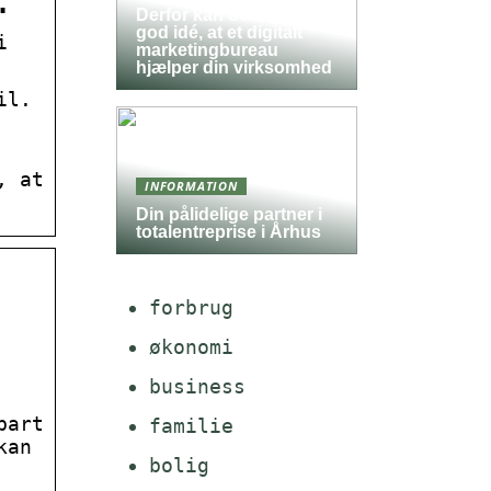
…
Derfor kan det være en
god idé, at et digitalt
i
marketingbureau
hjælper din virksomhed
il.
, at
INFORMATION
Din pålidelige partner i
totalentreprise i Århus
forbrug
økonomi
business
bart
familie
kan
bolig