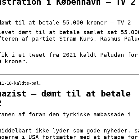
nstration i København – TV 2
dømt til at betale 55.000 kroner – TV 2
levet dømt til at betale samlet set 55.00
fteren af partiet Stram Kurs, Rasmus Palu
fik i et tweet fra 2021 kaldt Paludan for
0 kroner.
11-18-kaldte-pal…
nazist – dømt til at betale
2
ranen af foran den tyrkiske ambassade i
middelbart ikke lyder som gode nyheder, s
ngerne i USA fortsætter med at aftage for