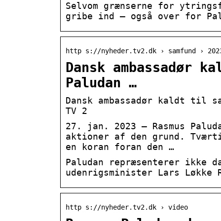
Selvom grænserne for ytrings
gribe ind – også over for Pa
http s://nyheder.tv2.dk › samfund › 202
Dansk ambassadør ka
Paludan …
Dansk ambassadør kaldt til s
TV 2
27. jan. 2023 — Rasmus Palud
aktioner af den grund. Tvært
en koran foran den …
Paludan repræsenterer ikke d
udenrigsminister Lars Løkke 
http s://nyheder.tv2.dk › video