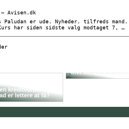
 – Avisen.dk
s Paludan er ude. Nyheder. tilfreds mand.
Kurs har siden sidste valg modtaget 7, …
der
Træf informerede
beslutninger med
uvildig
investeringsrådgivni
en sikkerhed eller
en kreditvurdering –
ad er lettere at få?