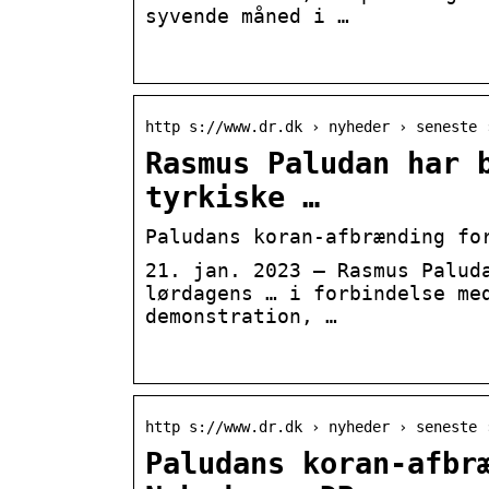
syvende måned i …
­
http s://www.dr.dk › nyheder › seneste 
Rasmus Paludan har 
tyrkiske …
Paludans koran-afbrænding fo
21. jan. 2023 — Rasmus Palud
lørdagens … i forbindelse me
demonstration, …
­
http s://www.dr.dk › nyheder › seneste 
Paludans koran-afbr