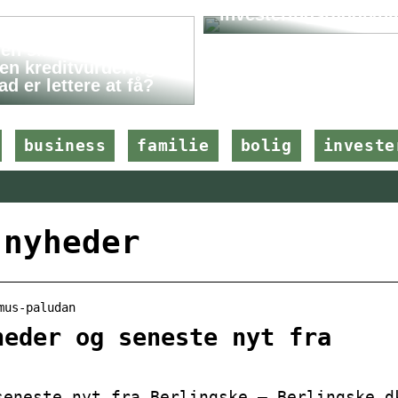
investeringsrådgivni
en sikkerhed eller
en kreditvurdering –
ad er lettere at få?
business
familie
bolig
investe
 nyheder
mus-paludan
heder og seneste nyt fra
seneste nyt fra Berlingske – Berlingske.d