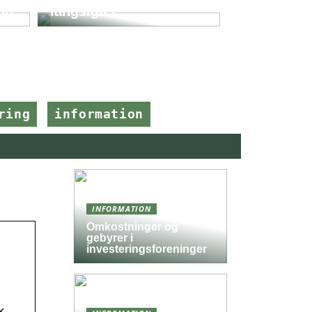
ng
langsigtet
ring
information
INFORMATION
Omkostninger og
gebyrer i
investeringsforeninger
k