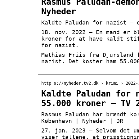
Rasmus Paludan-demo
Nyheder
Kaldte Paludan for nazist – 
18. nov. 2022 — En mand er b
kroner for at have kaldt sti
for nazist.
Mathias Friis fra Djursland 
nazist. Det koster ham 55.00
http s://nyheder.tv2.dk › krimi › 2022-
Kaldte Paludan for 
55.000 kroner – TV 
Rasmus Paludan har brændt ko
København | Nyheder | DR
27. jan. 2023 — Selvom det u
viser tallene, at prisstigni