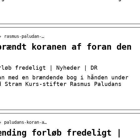
› rasmus-paludan-…
brændt koranen af foran den
rløb fredeligt | Nyheder | DR
an med en brændende bog i hånden under
d Stram Kurs-stifter Rasmus Paludans
› paludans-koran-a…
ænding forløb fredeligt |