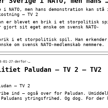
er Sverige i NATO, men hans 
e i NATO, men hans demonstration kan stå 
kostning – TV 2
an er blevet en brik i et storpolitisk sp
r gjort sit eget ønske om svensk NATO-
brik i et storpolitisk spil. Han erkender
ønske om svensk NATO-medlemskab nemmere.
3-01-27-derfor-…
litiet Paludan – TV 2 – TV2
ludan – TV 2
ribe ind – også over for Paludan. Umiddel
 Paludans ytringsfrihed. Og dog. For der 