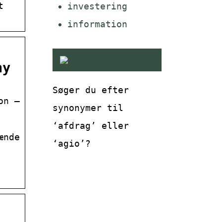
t
investering
information
ny
Søger du efter
on –
synonymer til
‘afdrag’ eller
ænde
‘agio’?