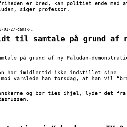
friheden er bred, kan politiet ende med a
ludan, siger professor.
3-01-27-dansk-…
ldt til samtale på grund af 
amtale på grund af ny Paludan-demonstrati
an har imidlertid ikke indstillet sine
imod varslede han torsdag, at han vil “br
anskerne og bør ties ihjel, lyder det fra
Rasmussen.