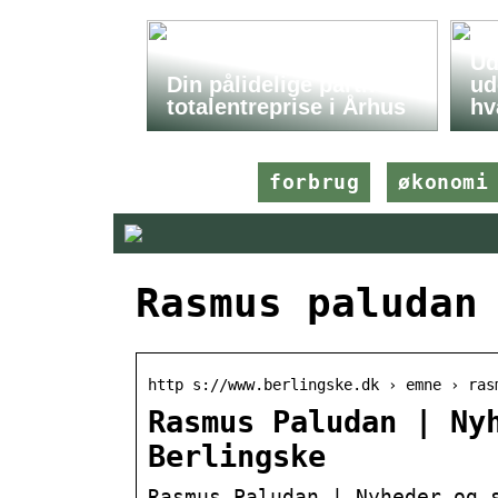
Ud
Din pålidelige partner i
ud
totalentreprise i Århus
hv
forbrug
økonomi
Rasmus paludan
http s://www.berlingske.dk › emne › ras
Rasmus Paludan | Ny
Berlingske
Rasmus Paludan | Nyheder og 