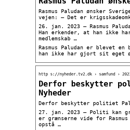
Rasmus Paludan ønsk
Rasmus Paludan ønsker Sverig
vejen: – Det er krigsskadeom
26. jan. 2023 — Rasmus Palud
Han erkender, at han ikke ha
medlemskab …
Rasmus Paludan er blevet en 
han ikke har gjort sit eget 
http s://nyheder.tv2.dk › samfund › 202
Derfor beskytter po
Nyheder
Derfor beskytter politiet Pa
27. jan. 2023 — Politi kan g
er grænserne vide for Rasmus
opstå …