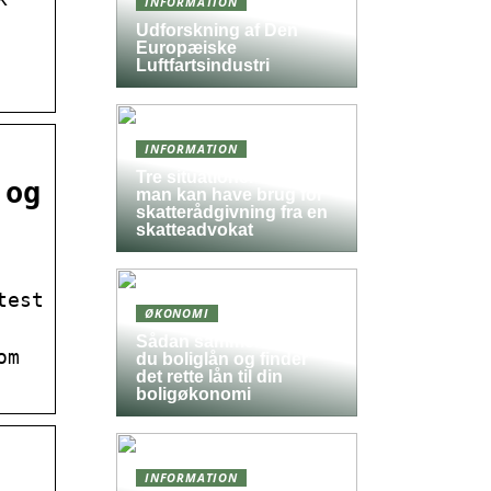
INFORMATION
Udforskning af Den
Europæiske
Luftfartsindustri
INFORMATION
Tre situationer hvor
 og
man kan have brug for
skatterådgivning fra en
skatteadvokat
test
ØKONOMI
Sådan sammenligner
om
du boliglån og finder
det rette lån til din
boligøkonomi
INFORMATION