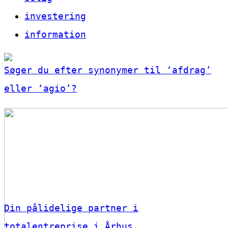
investering
information
Søger du efter synonymer til ‘afdrag’
eller ‘agio’?
Din pålidelige partner i
totalentreprise i Århus