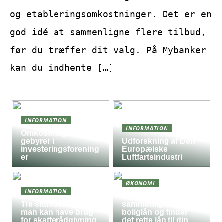
og etableringsomkostninger. Det er en
god idé at sammenligne flere tilbud,
før du træffer dit valg. På Mybanker
kan du indhente […]
INFORMATION
INFORMATION
Omkostninger og
gebyrer i
Udforskning af Den
investeringsforening
Europæiske
er
Luftfartsindustri
ØKONOMI
INFORMATION
Sådan
Tre situationer hvor
sammenligner du
man kan have brug
boliglån og finder
for skatterådgivning
det rette lån til din