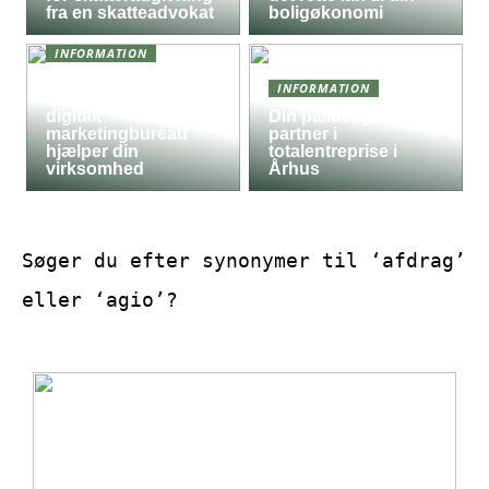
fra en skatteadvokat
boligøkonomi
INFORMATION
Derfor kan det være
INFORMATION
en god idé, at et
digitalt
Din pålidelige
marketingbureau
partner i
hjælper din
totalentreprise i
virksomhed
Århus
Søger du efter synonymer til ‘afdrag’
eller ‘agio’?