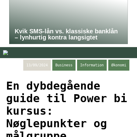
Kvik SMS-lån vs. klassiske banklån
– lynhurtig kontra langsigtet
13/09/2024
Business
Information
Økonomi
En dybdegående
guide til Power bi
kursus:
Nøglepunkter og
målgruppe