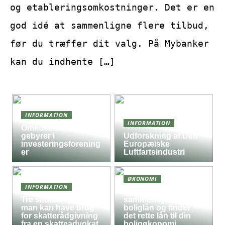
og etableringsomkostninger. Det er en
god idé at sammenligne flere tilbud,
før du træffer dit valg. På Mybanker
kan du indhente […]
INFORMATION
INFORMATION
Omkostninger og
gebyrer i
Udforskning af Den
investeringsforening
Europæiske
er
Luftfartsindustri
ØKONOMI
INFORMATION
Sådan
Tre situationer hvor
sammenligner du
man kan have brug
boliglån og finder
for skatterådgivning
det rette lån til din
fra en skatteadvokat
boligøkonomi