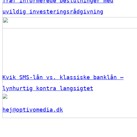
Træf informerede beslutninger med
uvildig investeringsrådgivning
Kvik SMS-lån vs. klassiske banklån –
lynhurtig kontra langsigtet
hej@optivomedia.dk